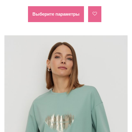
Этот
товар
Выберите параметры
имеет
несколько
вариаций.
Опции
можно
выбрать
на
странице
товара.