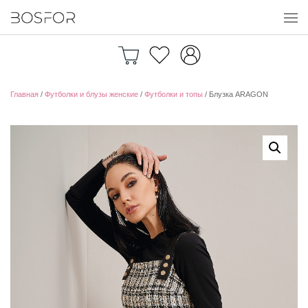
Перейти к содержимому
Главная
/
Футболки и блузы женские
/
Футболки и топы
/ Блузка ARAGON