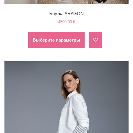
Блузка ARAGON
4500,00
₽
Этот
товар
Выберите параметры
имеет
несколько
вариаций.
Опции
можно
выбрать
на
странице
товара.