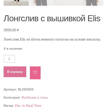
Лонгслив с вышивкой Elis
3999,00
₽
Лонгслив Elis из белоснежного полотна на основе вискозы.
4 в наличии
Количество
товара
Лонгслив
В корзину
с
вышивкой
Elis
Артикул:
BL0935K5
Категория:
Футболки и топы
Метки:
Elis
,
In Real Time