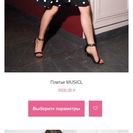
Платье MUSICL
9500,00
₽
Этот
товар
Выберите параметры
имеет
несколько
вариаций.