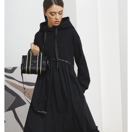
Опции
можно
выбрать
на
странице
товара.